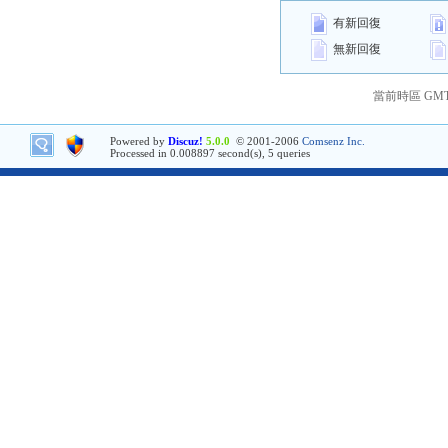
有新回復
無新回復
當前時區 GMT+8
Powered by
Discuz!
5.0.0
© 2001-2006
Comsenz Inc.
Processed in 0.008897 second(s), 5 queries