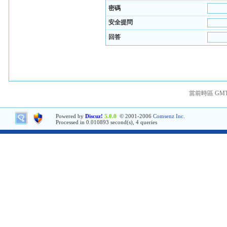
密碼
安全提問
回答
當前時區 GMT+8
Powered by
Discuz!
5.0.0
© 2001-2006
Comsenz Inc.
Processed in 0.010893 second(s), 4 queries