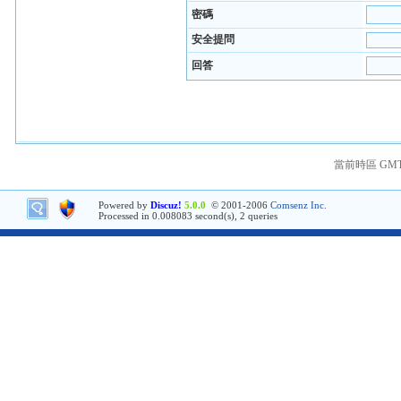
密碼
安全提問
回答
當前時區 GMT+8
Powered by
Discuz!
5.0.0
© 2001-2006
Comsenz Inc.
Processed in 0.008083 second(s), 2 queries