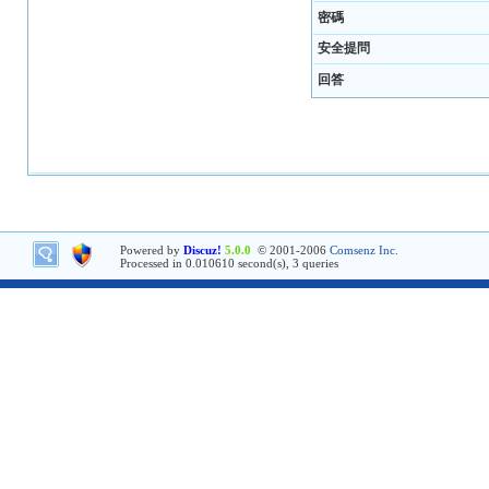
密碼
安全提問
回答
Powered by
Discuz!
5.0.0
© 2001-2006
Comsenz Inc.
Processed in 0.010610 second(s), 3 queries