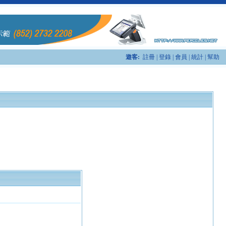
遊客:
註冊
|
登錄
|
會員
|
統計
|
幫助