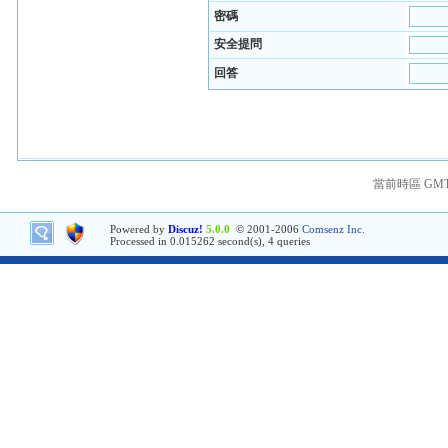
密碼
安全提問
回答
當前時區 GMT+8
Powered by
Discuz!
5.0.0
© 2001-2006
Comsenz Inc.
Processed in 0.015262 second(s), 4 queries