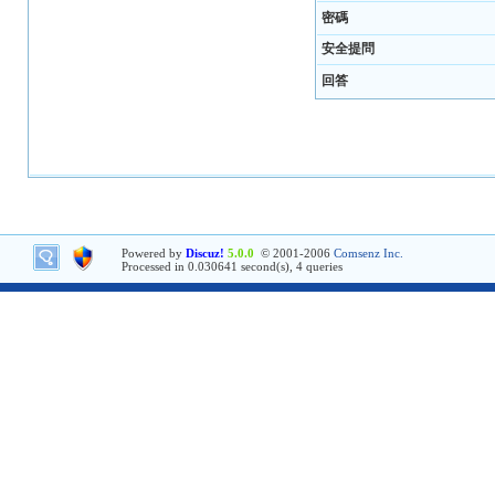
密碼
安全提問
回答
Powered by
Discuz!
5.0.0
© 2001-2006
Comsenz Inc.
Processed in 0.030641 second(s), 4 queries