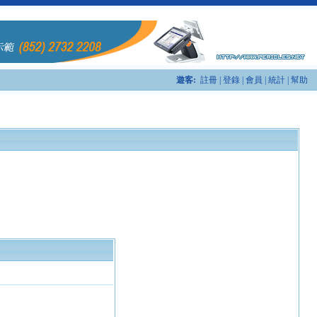
遊客:
註冊
|
登錄
|
會員
|
統計
|
幫助