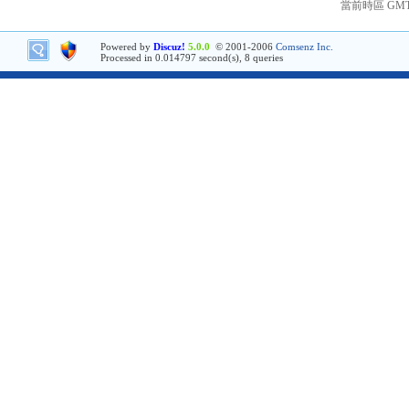
當前時區 GMT+8
Powered by
Discuz!
5.0.0
© 2001-2006
Comsenz Inc.
Processed in 0.014797 second(s), 8 queries