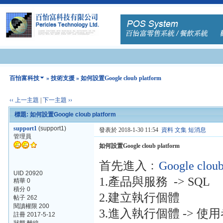
百怡富科技
»
技術支援
» 如何設置Google cloub platform
‹‹ 上一主題
|
下一主題 ››
標題: 如何設置Google cloub platform
support1
(support1)
發表於 2018-1-30 11:54
資料
文集
短消息
管理員
如何設置Google cloub platform
首先進入﹕
Google cloub
UID 20920
1.產品與服務 -> SQL
精華 0
積分 0
2.建立執行個體
帖子 262
閱讀權限 200
3.進入執行個體 -> 使
註冊 2017-5-12