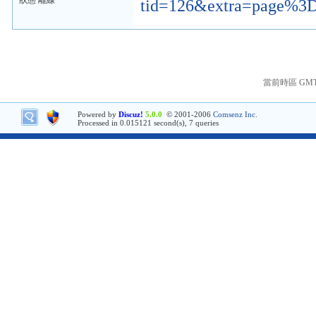
狀態 離線
tid=126&extra=page%3
當前時區 GMT+8
Powered by
Discuz!
5.0.0
© 2001-2006
Comsenz Inc.
Processed in 0.015121 second(s), 7 queries