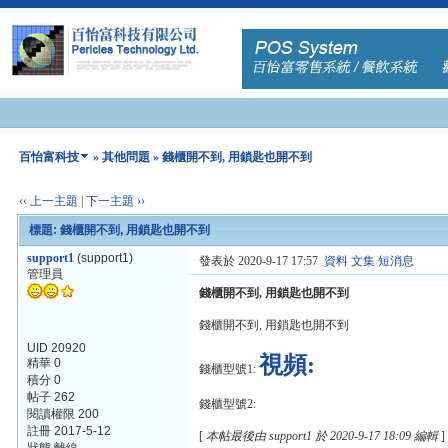
百怡富科技
»
其他問題
» 錢櫃開不到, 用鎖匙也開不到
‹‹ 上一主題
|
下一主題 ››
標題: 錢櫃開不到, 用鎖匙也開不到
support1
(support1)
發表於 2020-9-17 17:57
資料
文集
短消息
管理員
錢櫃開不到, 用鎖匙也開不到
錢櫃開不到, 用鎖匙也開不到
UID 20920
視頻:
精華 0
錢櫃型號1:
積分 0
帖子 262
錢櫃型號2:
閱讀權限 200
註冊 2017-5-12
[
本帖最後由 support1 於 2020-9-17 18:09 編輯
]