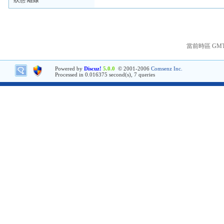
狀態 離線
當前時區 GMT+8
Powered by
Discuz!
5.0.0
© 2001-2006
Comsenz Inc.
Processed in 0.016375 second(s), 7 queries