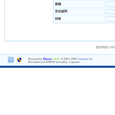
密碼
安全提問
回答
當前時區 GMT+8
Powered by
Discuz!
5.0.0
© 2001-2006
Comsenz Inc.
Processed in 0.009639 second(s), 2 queries