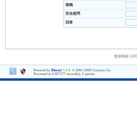
密碼
安全提問
回答
當前時區 GMT+8
Powered by
Discuz!
5.0.0
© 2001-2006
Comsenz Inc.
Processed in 0.007277 second(s), 2 queries