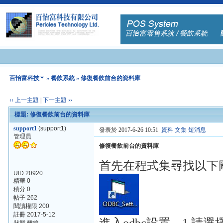
百怡富科技
»
餐飲系統
» 修復餐飲前台的資料庫
‹‹ 上一主題
|
下一主題 ››
標題: 修復餐飲前台的資料庫
support1
(support1)
發表於 2017-6-26 10:51
資料
文集
短消息
管理員
修復餐飲前台的資料庫
首先在程式集尋找以下
UID 20920
精華 0
積分 0
帖子 262
閱讀權限 200
註冊 2017-5-12