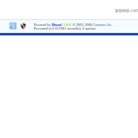
當前時區 GMT+8
Powered by
Discuz!
5.0.0
© 2001-2006
Comsenz Inc.
Processed in 0.021961 second(s), 6 queries