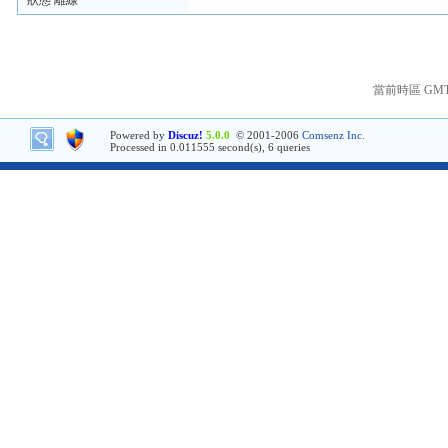
狀態 離線
當前時區 GMT+8
Powered by
Discuz!
5.0.0
© 2001-2006
Comsenz Inc.
Processed in 0.011555 second(s), 6 queries