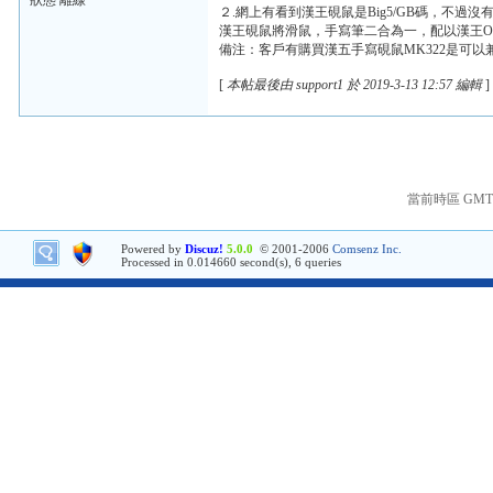
狀態 離線
２.網上有看到漢王硯鼠是Big5/GB碼，不過
漢王硯鼠將滑鼠，手寫筆二合為一，配以漢王O
備注：客戶有購買漢五手寫硯鼠MK322是可以
[
本帖最後由 support1 於 2019-3-13 12:57 編輯
]
當前時區 GMT+8
Powered by
Discuz!
5.0.0
© 2001-2006
Comsenz Inc.
Processed in 0.014660 second(s), 6 queries