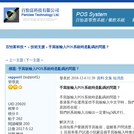
百怡富科技
»
技術支援
» 手寫板輸入POS系統時是亂碼的問題？
‹‹ 上一主題
|
下一主題 ››
標題: 手寫板輸入POS系統時是亂碼的問題？
support1
(support1)
發表於 2018-12-6 11:39
資料
文集
短消息
管理員
手寫板輸入POS系統時是亂碼的問題？
手寫版輸入POS系統時是亂碼的問題？
香港客戶在運用某些手寫板輸入中文字時，我們的
UID 20920
原因而在呢：
精華 0
我們的系統輸入法輸出一定要big5碼才行。
積分 0
帖子 262
解決方法：
閱讀權限 200
在得知客戶要購買手寫板前，提醒客戶問清楚，
註冊 2017-5-12
１.目前有客戶試過小恬蒙這個手寫板輸入時會