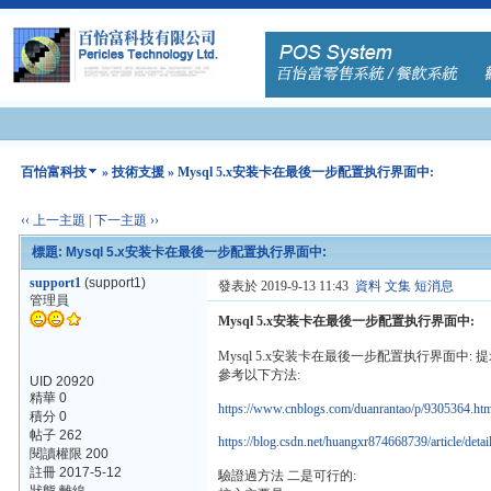
百怡富科技
»
技術支援
» Mysql 5.x安装卡在最後一步配置执行界面中:
‹‹ 上一主題
|
下一主題 ››
標題: Mysql 5.x安装卡在最後一步配置执行界面中:
support1
(support1)
發表於 2019-9-13 11:43
資料
文集
短消息
管理員
Mysql 5.x安装卡在最後一步配置执行界面中:
Mysql 5.x安装卡在最後一步配置执行界面中: 提
參考以下方法:
UID 20920
精華 0
https://www.cnblogs.com/duanrantao/p/9305364.ht
積分 0
帖子 262
https://blog.csdn.net/huangxr874668739/article/deta
閱讀權限 200
註冊 2017-5-12
驗證過方法 二是可行的: