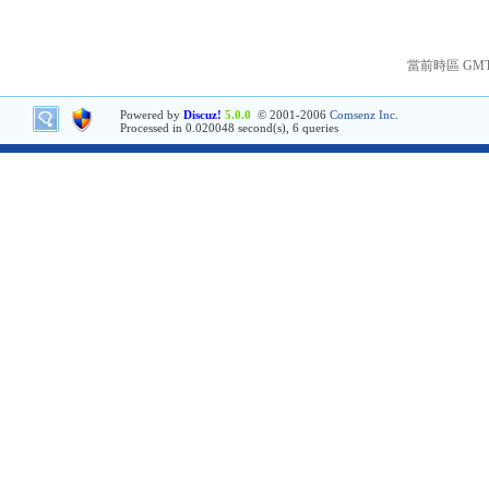
當前時區 GMT+8
Powered by
Discuz!
5.0.0
© 2001-2006
Comsenz Inc.
Processed in 0.020048 second(s), 6 queries