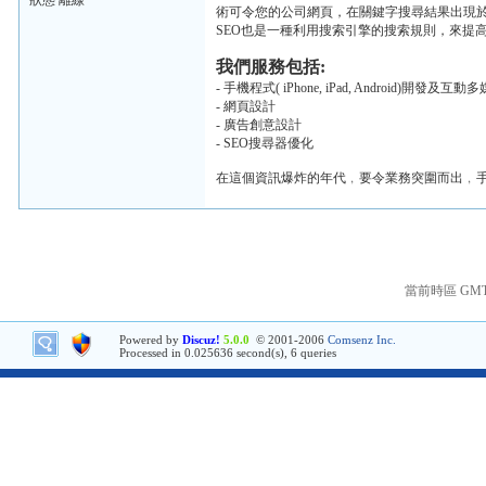
狀態 離線
術可令您的公司網頁，在關鍵字搜尋結果出現
SEO也是一種利用搜索引擎的搜索規則，來提
我們服務包括:
- 手機程式( iPhone, iPad, Android)開發及
- 網頁設計
- 廣告創意設計
- SEO搜尋器優化
在這個資訊爆炸的年代﹐要令業務突圍而出﹐
當前時區 GMT+8
Powered by
Discuz!
5.0.0
© 2001-2006
Comsenz Inc.
Processed in 0.025636 second(s), 6 queries