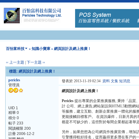
百怡富科技
»
知識小寶庫
» 網頁設計及網上推廣！
‹‹ 上一主題
|
下一主題 ››
標題: 網頁設計及網上推廣！
pericles
發表於 2013-11-19 02:34
資料
文集
短消息
管理員
網頁設計及網上推廣！
Pericles
提出專業的企業推廣服務, 秉持「品質
計 公司、網上廣告,網站架設與HTML5動態網站
UID 1
等服務，建立互動、創新企業推廣一體化的服
精華 0
更能接觸目標客戶。 在資訊爆炸，日新月異的
積分 0
都是不可缺少的，這些對於每間企業都起著舉
帖子 233
閱讀權限 200
另外，如果您想為公司網頁作推廣宣傳，增加訪客量，
註冊 2006-12-2
引擎獲得較好排名，從而贏得更多潛在客戶的一種網絡營銷