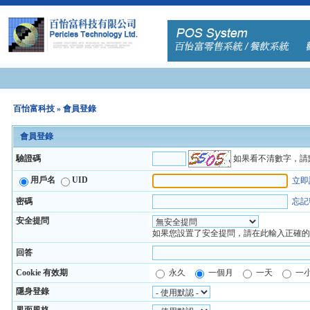
百怡富科技
» 會員登錄
會員登錄
如果看不清數字，請
驗證碼
用戶名
UID
立即
密碼
忘記
安全提問
如果您設置了安全提問，請在此輸入正確
回答
Cookie 有效期
永久
一個月
一天
一
隱身登錄