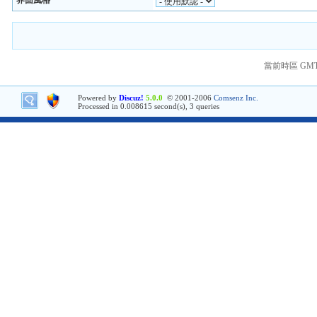
界面風格
當前時區 GMT+8
Powered by
Discuz!
5.0.0
© 2001-2006
Comsenz Inc.
Processed in 0.008615 second(s), 3 queries