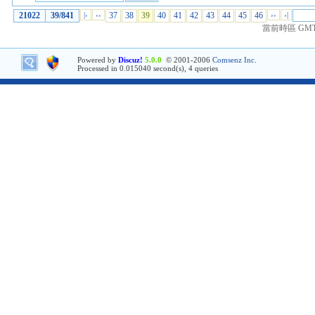
21022
39/841
|‹
‹‹
37
38
39
40
41
42
43
44
45
46
››
›|
當前時區 GMT+8
Powered by
Discuz!
5.0.0
© 2001-2006
Comsenz Inc.
Processed in 0.015040 second(s), 4 queries