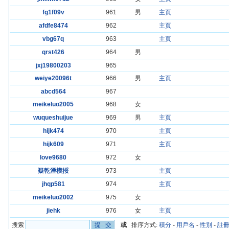
fg1f09v
961
男
主頁
afdfe8474
962
主頁
vbg67q
963
主頁
qrst426
964
男
jxj19800203
965
weiye20096t
966
男
主頁
abcd564
967
meikeluo2005
968
女
wuqueshuijue
969
男
主頁
hijk474
970
主頁
hijk609
971
主頁
love9680
972
女
疑乾湮模挼
973
主頁
jhqp581
974
主頁
meikeluo2002
975
女
jiehk
976
女
主頁
搜索
或
排序方式:
積分
-
用戶名
-
性別
-
註