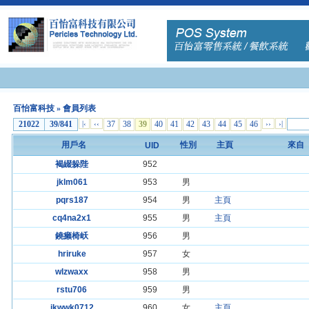
百怡富科技
» 會員列表
21022
39/841
|‹
‹‹
37
38
39
40
41
42
43
44
45
46
››
›|
用戶名
性別
主頁
來自
UID
褐綴躲陛
952
jklm061
953
男
pqrs187
954
男
主頁
cq4na2x1
955
男
主頁
鐃癩椅岆
956
男
hriruke
957
女
wlzwaxx
958
男
rstu706
959
男
jkwwk0712
960
女
主頁