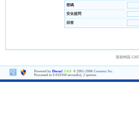
密碼
安全提問
回答
當前時區 GMT+8
Powered by
Discuz!
5.0.0
© 2001-2006
Comsenz Inc.
Processed in 0.010344 second(s), 2 queries