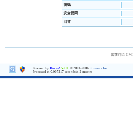
密碼
安全提問
回答
當前時區 GMT+8
Powered by
Discuz!
5.0.0
© 2001-2006
Comsenz Inc.
Processed in 0.007217 second(s), 2 queries