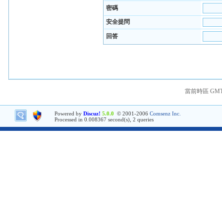
密碼
安全提問
回答
當前時區 GMT+8
Powered by
Discuz!
5.0.0
© 2001-2006
Comsenz Inc.
Processed in 0.008367 second(s), 2 queries