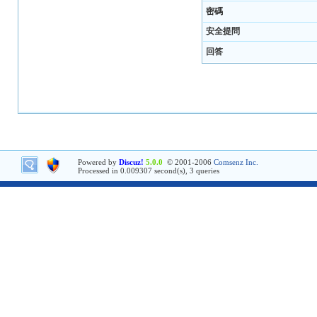
密碼
安全提問
回答
Powered by
Discuz!
5.0.0
© 2001-2006
Comsenz Inc.
Processed in 0.009307 second(s), 3 queries