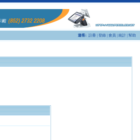
遊客:
註冊
|
登錄
|
會員
|
統計
|
幫助