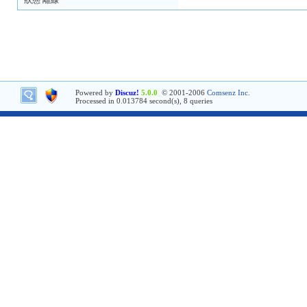
狀態 離線
Powered by
Discuz!
5.0.0
© 2001-2006
Comsenz Inc.
Processed in 0.013784 second(s), 8 queries