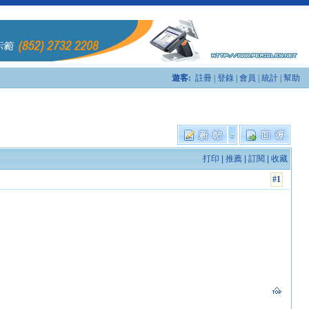
遊客:
註冊
|
登錄
|
會員
|
統計
|
幫助
打印
|
推薦
|
訂閱
|
收藏
#1