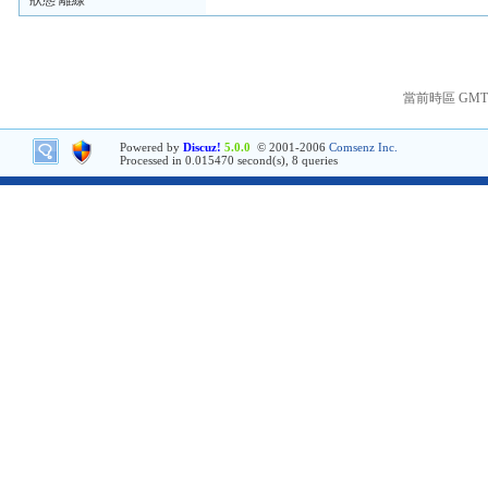
狀態 離線
當前時區 GMT+8
Powered by
Discuz!
5.0.0
© 2001-2006
Comsenz Inc.
Processed in 0.015470 second(s), 8 queries