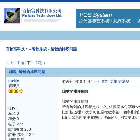
百怡富科技
»
餐飲系統
» 編號的排序問題
‹‹ 上一主題
|
下一主題 ››
標題: 編號的排序問題
pericles
發表於 2018-3-14 15:27
資料
文集
短消息
管理員
編號的排序問題
編號的排序問題
所有編號的排序都是統一的, 依數字 0-9, 字母a-
UID 1
比如按道理 10大於9, 但是按數字第一個字排的話
精華 0
因此, 如果想要排在9數字後面的話, 則需要比9大, 如90, 9
積分 0
帖子 233
閱讀權限 200
註冊 2006-12-2