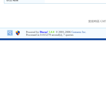
狀態 離線
當前時區 GMT+8
Powered by
Discuz!
5.0.0
© 2001-2006
Comsenz Inc.
Processed in 0.015279 second(s), 7 queries