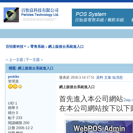
百怡富科技
»
零售系統
» 網上版後台系統進入口
‹‹ 上一主題
|
下一主題 ››
標題: 網上版後台系統進入口
pericles
發表於 2018-3-14 17:51
資料
文集
短消息
管理員
網上版後台系統進入口
首先進入本公司網站:
http:/
UID 1
在本公司網站按下以下
精華 0
積分 0
帖子 233
閱讀權限 200
註冊 2006-12-2