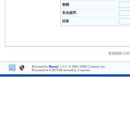
密碼
安全提問
回答
當前時區 GMT+8
Powered by
Discuz!
5.0.0
© 2001-2006
Comsenz Inc.
Processed in 0.007108 second(s), 2 queries