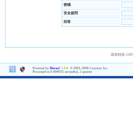
密碼
安全提問
回答
當前時區 GMT+8
Powered by
Discuz!
5.0.0
© 2001-2006
Comsenz Inc.
Processed in 0.008055 second(s), 2 queries