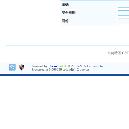
密碼
安全提問
回答
當前時區 GMT+8
Powered by
Discuz!
5.0.0
© 2001-2006
Comsenz Inc.
Processed in 0.006898 second(s), 2 queries