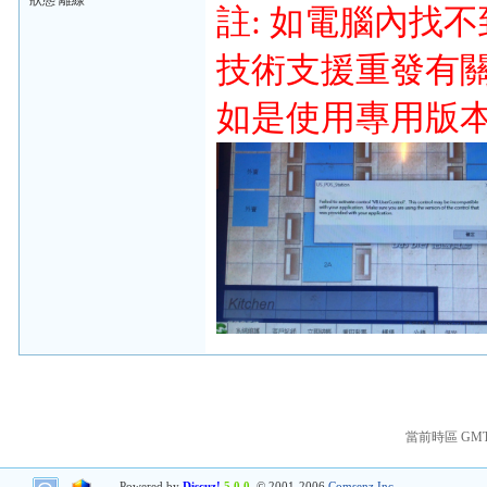
狀態 離線
註: 如電腦內找
技術支援重發有關的 S
如是使用專用版
當前時區 GMT+8
Powered by
Discuz!
5.0.0
© 2001-2006
Comsenz Inc.