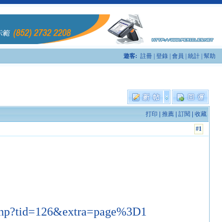
遊客:
註冊
|
登錄
|
會員
|
統計
|
幫助
打印
|
推薦
|
訂閱
|
收藏
#1
d.php?tid=126&extra=page%3D1