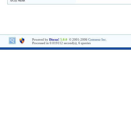
狀態 離線
Powered by
Discuz!
5.0.0
© 2001-2006
Comsenz Inc.
Processed in 0.019112 second(s), 6 queries