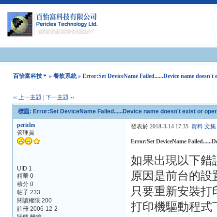
百怡富科技
»
餐飲系統
» Error:Set DeviceName Failed......Device name doesn't ex
‹‹ 上一主題
|
下一主題 ››
標題: Error:Set DeviceName Failed......Device name doesn't exist or opera
pericles
發表於 2018-3-14 17:35
資料
文集
管理員
Error:Set DeviceName Failed......De
如果出現以下錯
UID 1
原因是前台的設
精華 0
積分 0
只要重新安裝打
帖子 233
閱讀權限 200
打印機驅動程式
註冊 2006-12-2