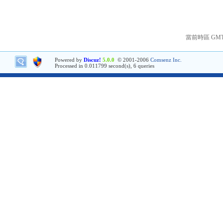
當前時區 GMT+8
Powered by
Discuz!
5.0.0
© 2001-2006
Comsenz Inc.
Processed in 0.011799 second(s), 6 queries