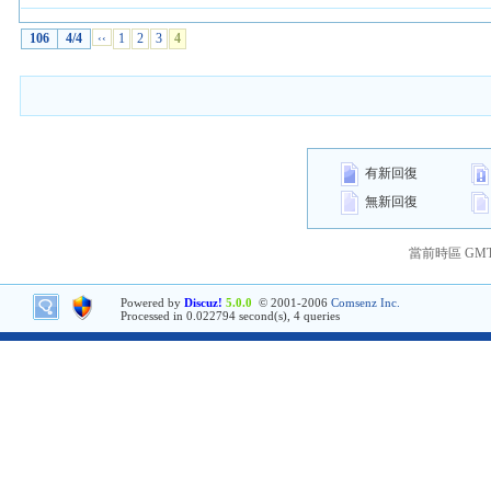
106
4/4
‹‹
1
2
3
4
有新回復
無新回復
當前時區 GMT+8
Powered by
Discuz!
5.0.0
© 2001-2006
Comsenz Inc.
Processed in 0.022794 second(s), 4 queries