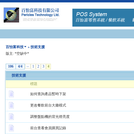
百怡富科技
» 技術支援
版主: *空缺中*
106
4/4
‹‹
1
2
3
4
技術支援
標題
如何查詢產品暫時下架
更改餐飲前台大廰模式
調整盤點機的背光燈亮度
前台查看會員購買記錄